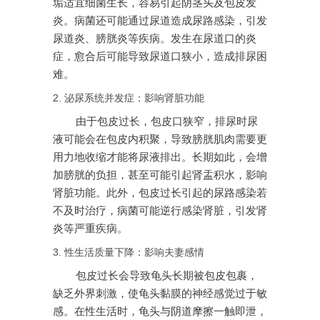
垢适宜细菌生长，容易引起阴茎头及包皮发
炎。病菌还可能通过尿道造成尿路感染，引发
尿道炎、膀胱炎等疾病。发生在尿道口的炎
症，愈合后可能导致尿道口狭小，造成排尿困
难。
2. 泌尿系统并发症：影响肾脏功能
由于包皮过长，包皮口狭窄，排尿时尿
液可能会在包皮内积聚，导致膀胱肌肉需要更
用力地收缩才能将尿液排出。长期如此，会增
加膀胱的负担，甚至可能引起肾盂积水，影响
肾脏功能。此外，包皮过长引起的尿路感染若
不及时治疗，病菌可能逆行感染肾脏，引发肾
炎等严重疾病。
3. 性生活质量下降：影响夫妻感情
包皮过长会导致龟头长期被包皮包裹，
缺乏外界刺激，使龟头黏膜的神经感觉过于敏
感。在性生活时，龟头与阴道摩擦一触即泄，