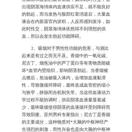
出现阴茎海绵体内血液供应不足，就不能良好
的勃起，而当发热与脸部红晕消退后，大量血
液会在内脏器官内淤积，人反而感到发冷，如
此时性交，阴茎海绵体依然得不到理想的供
血，所以会发生勃起功能障碍。
2、吸烟对于男性性功能的危害，与酒比
起来是有过之而无不及。香烟中的一氧化碳、
尼古丁、烟焦油中的芦丁蛋白等有害物质能破
坏*血管内壁组织，影响阴茎勃起。当香烟被
点燃后，焦油被吸入体内，会增加血液黏滞
性，导致微循环障碍，最终造成血管腔的缩小
与狭窄，静脉闭合机制失常。当这些血液动力
学过程不能协调时，供应阴茎血液量显着减
少，最终吸烟使得阴茎的血液循环受到障碍而
导致阳痿。苏州男科专家指出：尼古丁是香烟
的主要成分，这种物质对*大脑的中枢神经产
生强烈的刺激，而性兴奋也是由大脑的中枢神