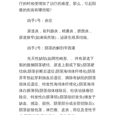
疗的时候便增加了治疗的难度。那么，引起阳
痿的疾病有哪些呢?
凶手1号：炎症
尿道炎，前列腺炎，精囊炎，膀胱炎，
尿道狭窄(如淋病所致)，泌尿生殖系结核。
凶手2号：阴茎的解剖学因素
先天性缺陷(如两性畸形、、伴有尿道下
裂的腹侧阴茎硬结、尿道上裂或下裂);阴茎硬
结病;阴茎折断后遗症;阴茎海绵体纤维化(阴茎
异常勃起穿刺抽血后遗症、摘除有缺陷的阴茎
假体后遗症、特发性海绵体纤维化);阴茎海绵
体白膜薄弱(阴茎假体移除后、柱状动脉瘤切
除后、特发性白膜薄弱);阴茎组织丧失(继发于
缺血、感染、损伤、阴茎部分或全部切除后);
阴茎嵌顿包茎，淋巴瘤、皮炎，癌症及变性手