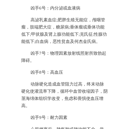
凶手6号：内分泌或血液病
高泌乳素血症;肥胖生殖无能症，颅咽管
瘤，肢端肥大症，糖尿病;垂体瘤或垂体功能
低下;甲状腺及肾上腺功能低下;克氏征;性腺功
能低下;白血病，恶性贫血及何杰金氏病。
凶手7号：物理因素放射线照射所致勃起
障碍。
凶手8号：高血压
动脉硬化造成血管阻力过高，终末动脉
硬化使灌流率下降，循环中血管收缩因子，阴
茎海绵体组织学改变，焦虑和畏惧使血压增
高。
凶手9号：耐力因素