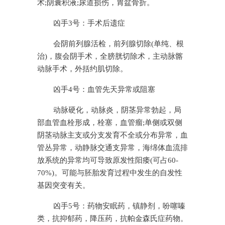
术;阴囊积液;尿道损伤，胃盆骨折。
凶手3号：手术后遗症
会阴前列腺活检，前列腺切除(单纯、根
治)，腹会阴手术，全膀胱切除术，主动脉髂
动脉手术，外括约肌切除。
凶手4号：血管先天异常或阻塞
动脉硬化，动脉炎，阴茎异常勃起，局
部血管血栓形成，栓塞，血管瘤;单侧或双侧
阴茎动脉主支或分支发育不全或分布异常，血
管丛异常，动静脉交通支异常，海绵体血流排
放系统的异常均可导致原发性阳痿(可占60-
70%)。可能与胚胎发育过程中发生的自发性
基因突变有关。
凶手5号：药物安眠药，镇静剂，吩噻嗪
类，抗抑郁药，降压药，抗帕金森氏症药物。