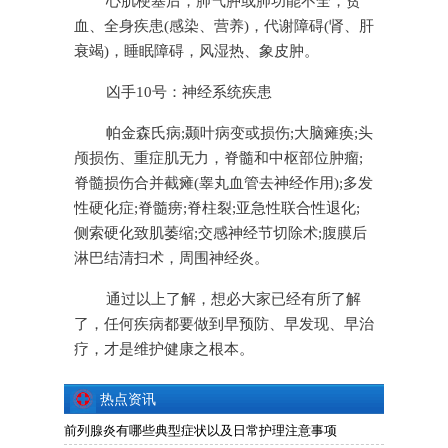
心肌梗塞后，肺气肿或肺功能不全，贫
血、全身疾患(感染、营养)，代谢障碍(肾、肝
衰竭)，睡眠障碍，风湿热、象皮肿。
凶手10号：神经系统疾患
帕金森氏病;颞叶病变或损伤;大脑瘫痪;头
颅损伤、重症肌无力，脊髓和中枢部位肿瘤;
脊髓损伤合并截瘫(睾丸血管去神经作用);多发
性硬化症;脊髓痨;脊柱裂;亚急性联合性退化;
侧索硬化致肌萎缩;交感神经节切除术;腹膜后
淋巴结清扫术，周围神经炎。
通过以上了解，想必大家已经有所了解
了，任何疾病都要做到早预防、早发现、早治
疗，才是维护健康之根本。
热点资讯
前列腺炎有哪些典型症状以及日常护理注意事项