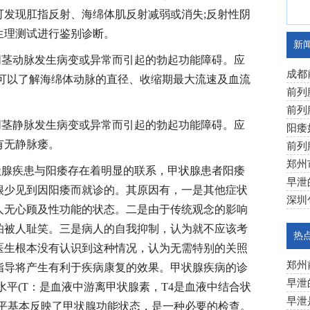
可发现肛指反射、海绵体肌反射减弱或消失;反射性阴
生理测试进行鉴别诊断。
新
阴茎动脉发生病变或异常而引起的勃起功能障碍。应
成都
U)可以了解海绵体动脉的直径、收缩期最大流速及血流
疗效
前列
别与
前列
阴茎静脉发生病变或异常而引起的勃起功能障碍。应
学治
阳痿
有无静脉瘘。
前列
防
郑州
状腺疾患与阳痿存在着明显的联系，甲状腺患者阳痿
早泄
很少见到因阳痿而就诊的。其原因有，一是其他症状
深圳
人无心顾及性功能的状态。二是由于传统观念的影响
怕被人耻笑。三是病人的自我抑制，认为就不应该考
热
医生根本没有认识到这种情况，认为无需特别的关照
郑州
指导将产生有利于疾病康复的效果。甲状腺疾病的诊
早泄
水平(T：是血液中游离甲状腺素，T4是血液中结合状
早泄
水平基本反映了甲状腺功能状态，是一种必要的检查。