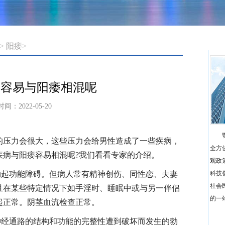
>
阳痿
>
病容易与阳痿相混呢
时间：2022-05-20
的压力会很大，这些压力会给男性造成了一些疾病，
全方
疾病与阳痿容易相混呢?我们看看专家的介绍。
观政
勃起功能障碍。但病人常有精神创伤、同性恋、夫妻
科技
社会
且在某些特定情况下如手淫时、睡眠中或与另一伴侣
的一站
起正常。阴茎血流检查正常。
神经通路的结构和功能的完整性遭到破坏而发生的勃