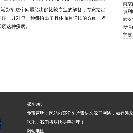
南京
病混淆”这个问题给出的比较专业的解答，专家给出
前列
病症，并对每一种都给出了具体而且详细的介绍，希
么
武汉
阳痿这种疾病。
慢性
注意
宁波
鄂东888
免责声明：网站内部分图片素材来源于网络，如有涉
联系，我们将尽快妥善处理！
网站地图