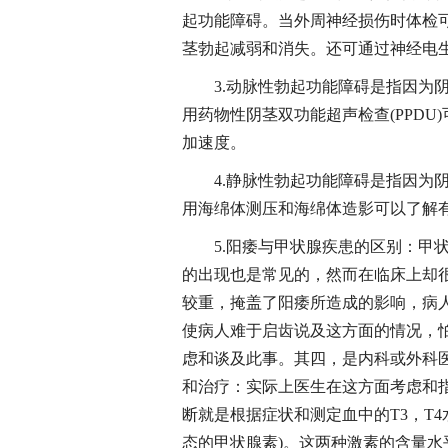
起功能障碍。当外周神经损伤时体检
茎勃起减弱和消失。还可通过神经电
3.动脉性勃起功能障碍是指因为
用药物性阴茎双功能超声检查(PPD
加速度。
4.静脉性勃起功能障碍是指因为
用海绵体测压和海绵体造影可以了解
5.阳痿与甲状腺疾患的区别：甲
的出现也是常见的，然而在临床上却
较重，掩盖了阳痿所造成的影响，病
使病人难于启齿说及这方面的情况，
虑和谈及此事。其四，是内科或外科
和治疗：实际上医生在这方面考虑和
断就是根据症状和测定血中的T3，T4
态的甲状腺素)。这两种激素的含量