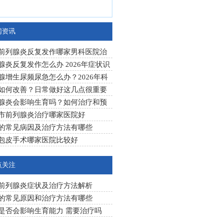
闻资讯
前列腺炎反复发作哪家男科医院治
果好
腺炎反复发作怎么办 2026年症状识
科学治疗方法
腺增生尿频尿急怎么办？2026年科
疗与日常护理指南
如何改善？日常做好这几点很重要
腺炎会影响生育吗？如何治疗和预
市前列腺炎治疗哪家医院好
的常见病因及治疗方法有哪些
包皮手术哪家医院比较好
点关注
前列腺炎症状及治疗方法解析
的常见原因和治疗方法有哪些
是否会影响生育能力 需要治疗吗