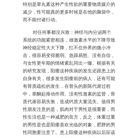
特别是睾丸素这种产生性欲的重要物质媒介的
减少，性可能真的更多时候是在他的脑袋中，
而不能付诸行动。
对任何事都没兴致：神经与内分泌两个
系统的功能紧密相连，雄激素水平的下降导致
神经稳定性大大下降，扛不住外界的微小冲
击，很容易变得脆弱、急躁易怒、没有自信，
与女性更年期的情绪紊乱同出一辙。根据有关
的研究发现，阳痿这种疾病的发生还跟患上的
自身有关，很多发生阳痿前的病人，还有可能
有骨质疏松的发生，在骨头的新陈代谢过程
中，睾酮起推动作用。没有性激素的监督，骨
质代谢容易失衡，造成钙质大量流失。值得男
性朋友注意的是，肌肉对于男性是很重要，而
性生活也是一种减肥的良方，反之，体重过重
的男性是也是阳痿喜欢光临的对象，肥胖的男
性同胞要注意了。患上阳痿这种疾病以后应该