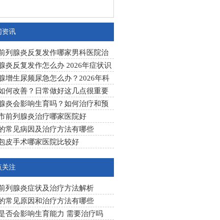
闻资讯
前列腺炎反复发作哪家男科医院治
果好
腺炎反复发作怎么办 2026年症状识
科学治疗方法
腺增生尿频尿急怎么办？2026年科
疗与日常护理指南
如何改善？日常做好这几点很重要
腺炎会影响生育吗？如何治疗和预
市前列腺炎治疗哪家医院好
的常见病因及治疗方法有哪些
包皮手术哪家医院比较好
点关注
前列腺炎症状及治疗方法解析
的常见原因和治疗方法有哪些
是否会影响生育能力 需要治疗吗