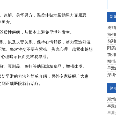
慰、谅解、关怀男方，温柔体贴地帮助男方克服恐
新
怪男方。
成都
种器质性疾病，从根本上避免早泄的发生。
疗效
前列
别与
前列
关系，以及夫妻关系，保持心情舒畅，努力营造好温
学治
阳痿
环境。每次性交不要有紧张、焦虑心理，越紧张越想
前列
了心理暗示反而更容易早泄。
防
郑州
海鲜、豆制品、鱼虾等助阳填精食品，增强体质。
早泄
深圳
预防早泄的方法的简单介绍，另外专家提醒广大患
的到正规医院就行治疗。
热
郑州
早泄
早泄